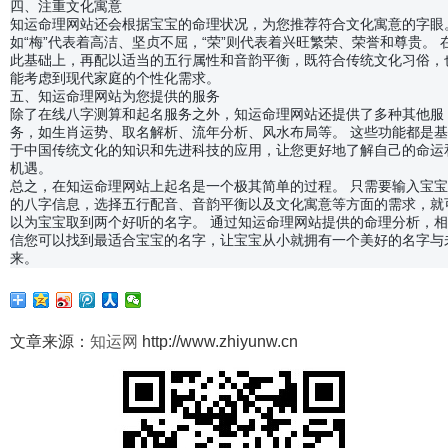
四、注重文化寓意
知运命理网站还会根据宝宝的命理状况，为您推荐符合文化寓意的字眼
如“梅”代表着高洁、坚贞不屈，“荣”则代表着兴旺繁荣、荣誉和尊贵。 
此基础上，再配以适当的五行属性和音韵平衡，既符合传统文化习俗，
能考虑到现代家庭的个性化需求。
五、知运命理网站为您提供的服务
除了在线八字测算和起名服务之外，知运命理网站还提供了多种其他服
务，如生肖运势、取名解析、流年分析、风水布局等。 这些功能都是基
于中国传统文化的知识和先进科技的应用，让您更好地了解自己的命运
机遇。
总之，在知运命理网站上起名是一个极其简单的过程。 只需要输入宝宝
的八字信息，选择五行配音、音韵平衡以及文化寓意等方面的需求，就
以为宝宝取到两个好听的名字。 通过知运命理网站提供的命理分析，相
信您可以找到最适合宝宝的名字，让宝宝从小就拥有一个美好的名字与
来。
文章来源：
知运网
http://www.zhiyunw.cn