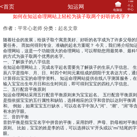
<首页
知运网
个人
中心
电脑版
如何在知运命理网站上轻松为孩子取两个好听的名字？
登录
注册
作者：
平常心老师
分类：
起名文章
网站首页
咨询记录
我的订单
马上充值
随着社会的发展，给孩子取个寓意美好、好听的名字成为了许多父母的
我要评价
我的信箱
我的收藏
关联登陆
要任务。 而如何得到专业、准确的起名方案呢？ 今天，我们将介绍知
我要提现
分享赚钱
财务明细
修改密码
命理网站，这是一个功能强大的命理网站，可以帮助您用最简单、最科
的方式为孩子取两个优秀的名字。
一、了解孩子的八字信息
在知运命理网站上，完成名字起名需要先了解孩子的生辰八字信息。 生
辰八字是指年、月、日、时四个时间元素组成的阴阳干支表达方式，通
计算得出宝宝的命理学资料。 知运命理网站提供在线八字测算服务，在
输入宝宝出生年月日和出生时间后，即可得到宝宝的四柱八字信息。
二、五行配音平衡原则
知运命理网站采用五行配音平衡原则来为宝宝起名。 五行配音平衡原则
是指依据宝宝的五行属性和缺陷，选择相应的汉字和音韵以达到平衡调
和。 例如，如果宝宝五行缺水，可以在名字中加入“河”、“潮”、“润”等
有水的字眼。
三、音韵平衡
音韵平衡是指宝宝名字中拼音的平衡，采用韵呼、声母、韵母相对平衡
原则。 比如，宝宝的姓是李的话，可以选择以“li”开头或以“mi”结尾的字
眼。