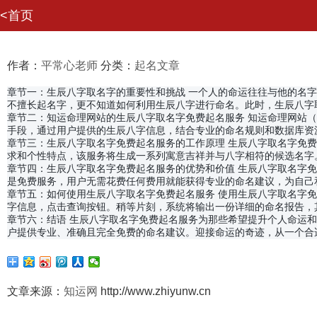
<首页
作者：
平常心老师
分类：
起名文章
网站首页
章节一：生辰八字取名字的重要性和挑战 一个人的命运往往与他的名
我要评价
不擅长起名字，更不知道如何利用生辰八字进行命名。此时，生辰八字
我要提现
章节二：知运命理网站的生辰八字取名字免费起名服务 知运命理网站（
手段，通过用户提供的生辰八字信息，结合专业的命名规则和数据库资
章节三：生辰八字取名字免费起名服务的工作原理 生辰八字取名字免
求和个性特点，该服务将生成一系列寓意吉祥并与八字相符的候选名字
章节四：生辰八字取名字免费起名服务的优势和价值 生辰八字取名字
是免费服务，用户无需花费任何费用就能获得专业的命名建议，为自己
章节五：如何使用生辰八字取名字免费起名服务 使用生辰八字取名字
字信息，点击查询按钮。稍等片刻，系统将输出一份详细的命名报告，
章节六：结语 生辰八字取名字免费起名服务为那些希望提升个人命运
户提供专业、准确且完全免费的命名建议。迎接命运的奇迹，从一个合
文章来源：
知运网
http://www.zhiyunw.cn