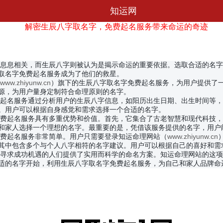
知运网
解密生辰八字取名字，免费起名服务带来命运的奇迹
咨询记录
我的订单
字息息相关，而生辰八字则被认为是揭示命运的重要依据。选取合适的名
我的信箱
我的收藏
取名字免费起名服务成为了他们的救星。
分享赚钱
财务明细
www.zhiyunw.cn
）旗下的生辰八字取名字免费起名服务，为用户提供了
源，为用户量身定制符合命理原则的名字。
费起名服务通过分析用户的生辰八字信息，如阳历出生日期、出生时间等
。用户可以根据自身感觉和需求选择一个合适的名字。
免费起名服务具有多重优势和价值。首先，它集合了古老智慧和现代科技
和家人选择一个理想的名字。最重要的是，凭借该服务提供的名字，用户
免费起名服务非常简单。用户只需要登录知运命理网站（
www.zhiyunw.cn
其中包含多个与个人八字相符的名字建议。用户可以根据自己的喜好和需
和寻求成功机遇的人们提供了实用而科学的命名方案。知运命理网站的这
适的名字开始，利用生辰八字取名字免费起名服务，为自己和家人品牌命