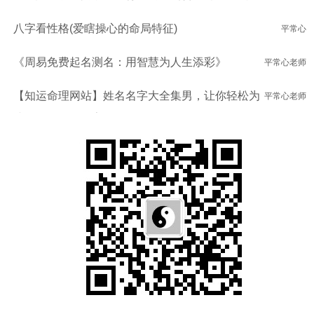
八字看性格(爱瞎操心的命局特征)
平常心
《周易免费起名测名：用智慧为人生添彩》
平常心老师
【知运命理网站】姓名名字大全集男，让你轻松为
平常心老师
孩子起一个好名字