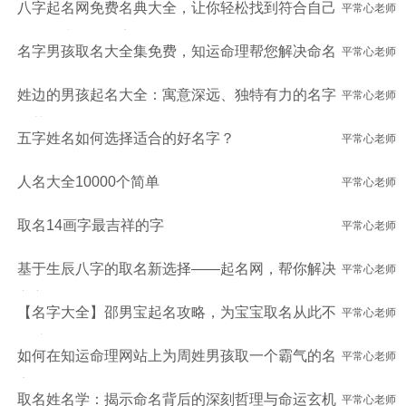
八字起名网免费名典大全，让你轻松找到符合自己
平常心老师
命理需求的好名字
名字男孩取名大全集免费，知运命理帮您解决命名
平常心老师
难题！
姓边的男孩起名大全：寓意深远、独特有力的名字
平常心老师
推荐
五字姓名如何选择适合的好名字？
平常心老师
人名大全10000个简单
平常心老师
取名14画字最吉祥的字
平常心老师
基于生辰八字的取名新选择——起名网，帮你解决
平常心老师
宝宝起名难题！
【名字大全】邵男宝起名攻略，为宝宝取名从此不
平常心老师
用愁！
如何在知运命理网站上为周姓男孩取一个霸气的名
平常心老师
字？
取名姓名学：揭示命名背后的深刻哲理与命运玄机
平常心老师