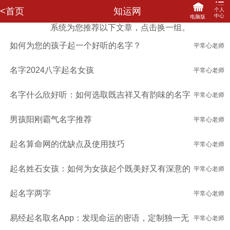
<首页
知运网
个人
中心
电脑版
系统为您推荐以下文章，点击换一组。
登录
注册
如何为您的孩子起一个好听的名字？
平常心老师
网站首页
咨询记录
我的订单
马上充值
我要评价
我的信箱
我的收藏
关联登陆
名字2024八字起名女孩
平常心老师
我要提现
分享赚钱
财务明细
修改密码
名字什么欣好听：如何选取既吉祥又有韵味的名字
平常心老师
男孩阳刚霸气名字推荐
平常心老师
起名算命网的优缺点及使用技巧
平常心老师
起名姓石女孩：如何为女孩起个既美好又有深意的
平常心老师
名字
起名字两字
平常心老师
易经起名取名App：发现命运的密语，定制独一无
平常心老师