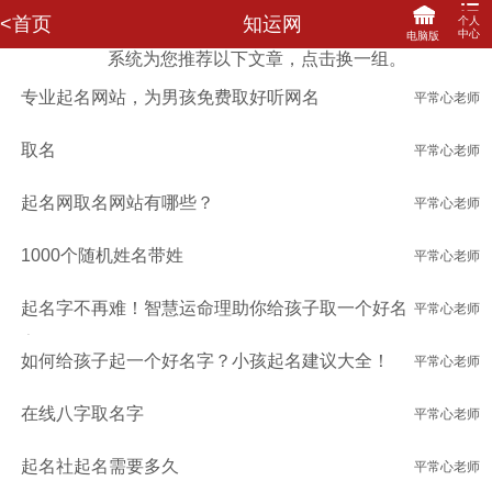
<首页
知运网
个人
中心
电脑版
系统为您推荐以下文章，点击换一组。
登录
注册
专业起名网站，为男孩免费取好听网名
平常心老师
网站首页
咨询记录
我的订单
马上充值
我要评价
我的信箱
我的收藏
关联登陆
取名
平常心老师
我要提现
分享赚钱
财务明细
修改密码
起名网取名网站有哪些？
平常心老师
1000个随机姓名带姓
平常心老师
起名字不再难！智慧运命理助你给孩子取一个好名
平常心老师
字
如何给孩子起一个好名字？小孩起名建议大全！
平常心老师
在线八字取名字
平常心老师
起名社起名需要多久
平常心老师