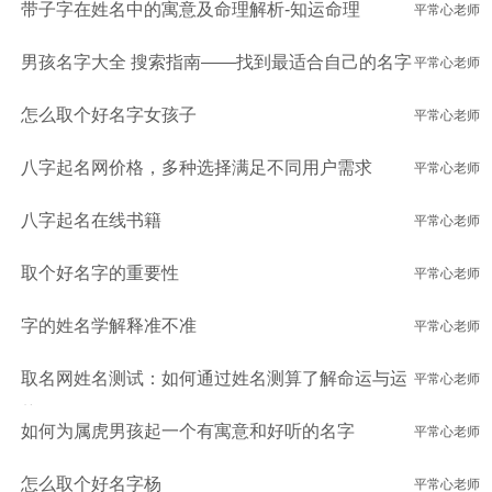
带子字在姓名中的寓意及命理解析-知运命理
平常心老师
男孩名字大全 搜索指南——找到最适合自己的名字
平常心老师
怎么取个好名字女孩子
平常心老师
八字起名网价格，多种选择满足不同用户需求
平常心老师
八字起名在线书籍
平常心老师
取个好名字的重要性
平常心老师
字的姓名学解释准不准
平常心老师
取名网姓名测试：如何通过姓名测算了解命运与运
平常心老师
势
如何为属虎男孩起一个有寓意和好听的名字
平常心老师
怎么取个好名字杨
平常心老师