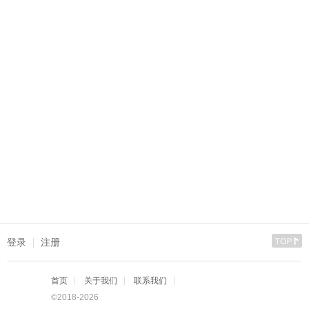
登录
注册
首页
关于我们
联系我们
©2018-2026